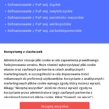
Dofinansowanie z PuP woj. śląskie
Dofinansowanie z PuP woj. świętokrzyskie
Dofinansowanie z PuP woj. warmińsko-mazurskie
Dofinansowanie z PuP woj. wielkopolskie
Dofinansowanie z PuP woj. zachodniopomorskie
Korzystamy z ciasteczek
Administrator stosuje pliki cookie w celu zapewnienia prawidłowego
funkcjonowania serwisu. Może również wykorzystywać pliki cookie
własne oraz zaufanych partnerów w celach analitycznych i
marketingowych, w szczególności w celu dopasowania treści
reklamowych do preferencji użytkowników. Korzystanie z analitycznych i
marketingowych plików cookie wymaga zgody, którą możesz wyrazić,
Pozyskaj dofinansowanie z PUP | Pomoc przy wniosku
klikając "Akceptuj wszystkie". Jeżeli nie chcesz wyrazić zgody na
Wzory dokumentów
korzystanie przez administratora i jego zaufanych partnerów z
Blog
określonych kategorii plików cookie, kliknij "Dowiedz się więcej" i
Kontakt
zdecyduj o swoich preferencjach. Wyrażoną zgodę można wycofać w
każdym momencie poprzez zmianę preferencji plików cookie. Możliwość
Akceptuj wszystkie