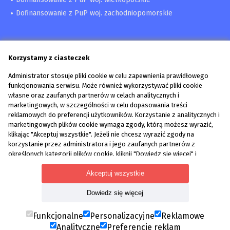
Dofinansowanie z PuP woj. zachodniopomorskie
Korzystamy z ciasteczek
Administrator stosuje pliki cookie w celu zapewnienia prawidłowego
funkcjonowania serwisu. Może również wykorzystywać pliki cookie
własne oraz zaufanych partnerów w celach analitycznych i
marketingowych, w szczególności w celu dopasowania treści
reklamowych do preferencji użytkowników. Korzystanie z analitycznych i
marketingowych plików cookie wymaga zgody, którą możesz wyrazić,
Pozyskaj dofinansowanie z PUP | Pomoc przy wniosku
klikając "Akceptuj wszystkie". Jeżeli nie chcesz wyrazić zgody na
Wzory dokumentów
korzystanie przez administratora i jego zaufanych partnerów z
Blog
określonych kategorii plików cookie, kliknij "Dowiedz się więcej" i
Kontakt
zdecyduj o swoich preferencjach. Wyrażoną zgodę można wycofać w
każdym momencie poprzez zmianę preferencji plików cookie. Możliwość
Akceptuj wszystkie
edycji zgód cookie znajdziesz w stopce strony pod przyciskiem "Edytuj
Dowiedz się więcej
zgody cookie".
Polityka prywatności
Edytuj zgody cookie
Korzystanie z plików cookie we wskazanych powyżej celach związane
Funkcjonalne
Personalizacyjne
Reklamowe
jest z przetwarzaniem Twoich danych osobowych. Więcej informacji o
Analityczne
Preferencje reklam