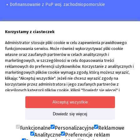
Dofinansowanie z PuP woj. zachodniopomorskie
Korzystamy z ciasteczek
Administrator stosuje pliki cookie w celu zapewnienia prawidłowego
funkcjonowania serwisu. Może również wykorzystywać pliki cookie
własne oraz zaufanych partnerów w celach analitycznych i
marketingowych, w szczególności w celu dopasowania treści
reklamowych do preferencji użytkowników. Korzystanie z analitycznych i
marketingowych plików cookie wymaga zgody, którą możesz wyrazić,
Pozyskaj dofinansowanie z PUP | Pomoc przy wniosku
klikając "Akceptuj wszystkie". Jeżeli nie chcesz wyrazić zgody na
Wzory dokumentów
korzystanie przez administratora i jego zaufanych partnerów z
Blog
określonych kategorii plików cookie, kliknij "Dowiedz się więcej" i
Kontakt
zdecyduj o swoich preferencjach. Wyrażoną zgodę można wycofać w
każdym momencie poprzez zmianę preferencji plików cookie. Możliwość
Akceptuj wszystkie
edycji zgód cookie znajdziesz w stopce strony pod przyciskiem "Edytuj
Dowiedz się więcej
zgody cookie".
Polityka prywatności
Edytuj zgody cookie
Korzystanie z plików cookie we wskazanych powyżej celach związane
Funkcjonalne
Personalizacyjne
Reklamowe
jest z przetwarzaniem Twoich danych osobowych. Więcej informacji o
Analityczne
Preferencje reklam
korzystaniu z plików cookie uzyskasz w
polityce cookies
. Informacje o